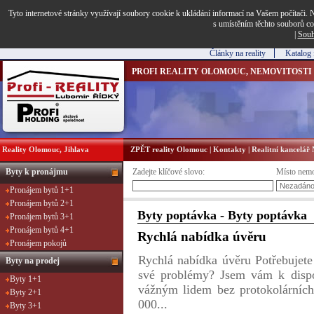
Tyto internetové stránky využívají soubory cookie k ukládání informací na Vašem počítači. N
s umístěním těchto souborů co
|
Souh
Články na reality
Katalog 
PROFI REALITY OLOMOUC, NEMOVITOSTI
Reality Olomouc, Jihlava
ZPĚT reality Olomouc
|
Kontakty
|
Realitní kancelá
Byty k pronájmu
Zadejte klíčové slovo:
Místo nemo
Pronájem bytů 1+1
Pronájem bytů 2+1
Byty poptávka - Byty poptávka
Pronájem bytů 3+1
Pronájem bytů 4+1
Rychlá nabídka úvěru
Pronájem pokojů
Rychlá nabídka úvěru Potřebujete 
Byty na prodej
své problémy? Jsem vám k dispo
Byty 1+1
vážným lidem bez protokolárníc
Byty 2+1
000...
Byty 3+1