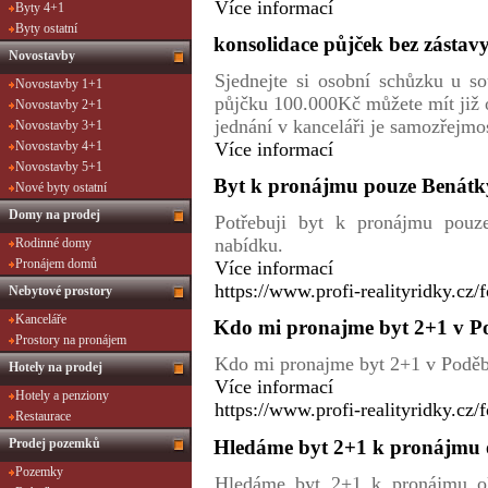
Více informací
Byty 4+1
Byty ostatní
konsolidace půjček bez zástav
Novostavby
Sjednejte si osobní schůzku u s
Novostavby 1+1
půjčku 100.000Kč můžete mít již 
Novostavby 2+1
jednání v kanceláři je samozřejmos
Novostavby 3+1
Více informací
Novostavby 4+1
Novostavby 5+1
Byt k pronájmu pouze Benátk
Nové byty ostatní
Domy na prodej
Potřebuji byt k pronájmu pouz
nabídku.
Rodinné domy
Pronájem domů
Více informací
https://www.profi-realityridky.cz/
Nebytové prostory
Kanceláře
Kdo mi pronajme byt 2+1 v P
Prostory na pronájem
Kdo mi pronajme byt 2+1 v Poděbr
Hotely na prodej
Více informací
Hotely a penziony
https://www.profi-realityridky.cz/
Restaurace
Hledáme byt 2+1 k pronájmu
Prodej pozemků
Pozemky
Hledáme byt 2+1 k pronájmu o