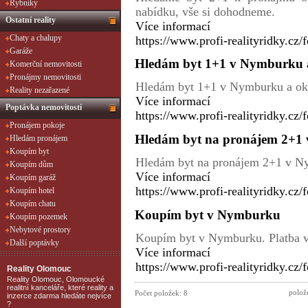
Rybníky
nabídku, vše si dohodneme.
Ostatní reality
Více informací
Chaty a chalupy
https://www.profi-realityridky.cz/
Garáže
Hledám byt 1+1 v Nymburku a
Komerční nemovitosti
Pronájmy nemovitosti
Hledám byt 1+1 v Nymburku a oko
Reality nezařazené
Více informací
Poptávka nemovitostí
https://www.profi-realityridky.cz/
Pronájem pokoje
Hledám byt na pronájem 2+1
Hledám pronájem
Koupím byt
Hledám byt na pronájem 2+1 v Ny
Koupím dům
Více informací
Koupím garáž
https://www.profi-realityridky.cz/
Koupím hotel
Koupím chatu
Koupím byt v Nymburku
Koupím pozemek
Nebytové prostory
Koupím byt v Nymburku. Platba v
Další poptávky
Více informací
https://www.profi-realityridky.cz/
Reality Olomouc
Reality Olomouc, Olomoucké
realitní kanceláře, které reality a
polož
Počet položek:
8
inzerce zdarma hledáte nejvíce
?