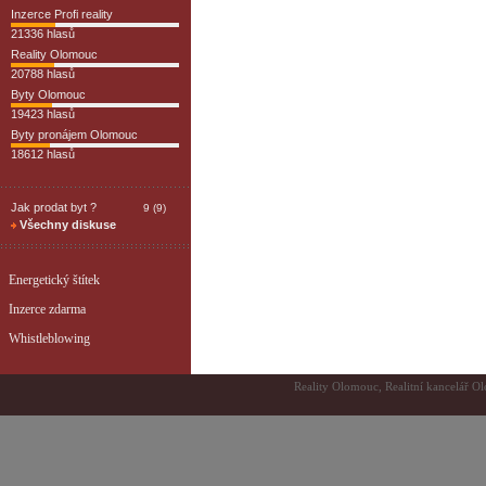
Inzerce Profi reality
21336 hlasů
Reality Olomouc
20788 hlasů
Byty Olomouc
19423 hlasů
Byty pronájem Olomouc
18612 hlasů
Jak prodat byt ?
9 (9)
Všechny diskuse
Energetický štítek
Inzerce zdarma
Whistleblowing
Reality Olomouc, Realitní kancelář Ol