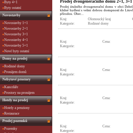
Prodej dvougeneračního domu 2+1, 3+1 
Byty 4+1
Prodej útulného dvougenerační domu v obci Dzbel,
Byty ostatní
klidné bydlení s velmi dobrou dostupností do Litov
přírodou. Obec...
Novostavby
Kraj:
Olomoucký kraj
Novostavby 1+1
Kategorie:
Rodinné domy
Novostavby 2+1
Novostavby 3+1
Novostavby 4+1
Kraj:
Cena:
Novostavby 5+1
Kategorie:
Nové byty ostatní
Domy na prodej
Rodinné domy
Kraj:
Cena:
Pronájem domů
Kategorie:
Nebytové prostory
Kanceláře
Prostory na pronájem
Kraj:
Cena:
Hotely na prodej
Kategorie:
Hotely a penziony
Restaurace
Prodej pozemků
Kraj:
Cena:
Pozemky
Kategorie: