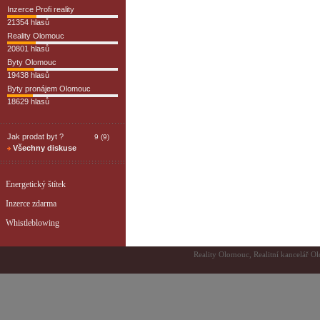
Inzerce Profi reality
21354 hlasů
Reality Olomouc
20801 hlasů
Byty Olomouc
19438 hlasů
Byty pronájem Olomouc
18629 hlasů
Jak prodat byt ?
9 (9)
Všechny diskuse
Energetický štítek
Inzerce zdarma
Whistleblowing
Reality Olomouc, Realitní kancelář Ol