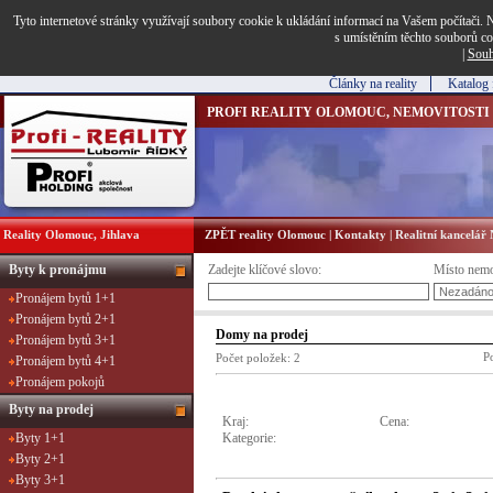
Tyto internetové stránky využívají soubory cookie k ukládání informací na Vašem počítači. N
s umístěním těchto souborů co
|
Souh
Články na reality
Katalog 
PROFI REALITY OLOMOUC, NEMOVITOSTI
Reality Olomouc, Jihlava
ZPĚT reality Olomouc
|
Kontakty
|
Realitní kancelá
Byty k pronájmu
Zadejte klíčové slovo:
Místo nemo
Pronájem bytů 1+1
Pronájem bytů 2+1
Domy na prodej
Pronájem bytů 3+1
Po
Počet položek:
2
Pronájem bytů 4+1
Pronájem pokojů
Byty na prodej
Kraj:
Cena:
Kategorie:
Byty 1+1
Byty 2+1
Byty 3+1