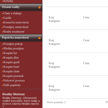
Rybníky
Ostatní reality
Chaty a chalupy
Kraj:
Cena:
Garáže
Kategorie:
Komerční nemovitosti
Pronájmy nemovitosti
Reality nezařazené
Poptávka nemovitostí
Kraj:
Cena:
Kategorie:
Pronájem pokoje
Hledám pronájem
Koupím byt
Koupím dům
Koupím garáž
Kraj:
Cena:
Kategorie:
Koupím hotel
Koupím chatu
Koupím pozemek
Nebytové prostory
Další poptávky
Kraj:
Cena:
Kategorie:
Reality Olomouc
Reality Olomouc, Olomoucké
realitní kanceláře, které reality a
Po
Počet položek:
2
inzerce zdarma hledáte nejvíce
?