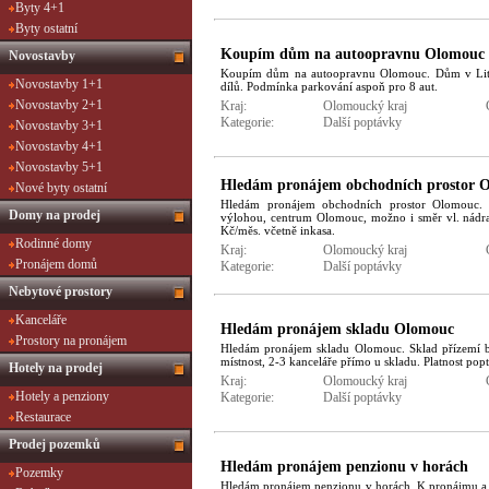
Byty 4+1
Byty ostatní
Koupím dům na autoopravnu Olomouc
Novostavby
Koupím dům na autoopravnu Olomouc. Dům v Lito
Novostavby 1+1
dílů. Podmínka parkování aspoň pro 8 aut.
Novostavby 2+1
Kraj:
Olomoucký kraj
Kategorie:
Další poptávky
Novostavby 3+1
Novostavby 4+1
Novostavby 5+1
Hledám pronájem obchodních prostor 
Nové byty ostatní
Hledám pronájem obchodních prostor Olomouc. 
Domy na prodej
výlohou, centrum Olomouc, možno i směr vl. nádr
Kč/měs. včetně inkasa.
Rodinné domy
Kraj:
Olomoucký kraj
Pronájem domů
Kategorie:
Další poptávky
Nebytové prostory
Kanceláře
Hledám pronájem skladu Olomouc
Prostory na pronájem
Hledám pronájem skladu Olomouc. Sklad přízemí 
místnost, 2-3 kanceláře přímo u skladu. Platnost po
Hotely na prodej
Kraj:
Olomoucký kraj
Hotely a penziony
Kategorie:
Další poptávky
Restaurace
Prodej pozemků
Hledám pronájem penzionu v horách
Pozemky
Hledám pronájem penzionu v horách. K pronájmu a p