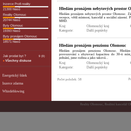
Inzerce Profi reality
Hledám pronájem nebytových prostor 
21300 hlasů
Hledám pronájem nebytových prostor Olomouc. Záje
Reality Olomouc
recepce, větší místnost, kancelář a sociální zázemí.
20744 hlasů
MHD.
Byty Olomouc
Kraj:
Olomoucký kraj
Kategorie:
Další poptávky
19393 hlasů
Byty pronájem Olomouc
18571 hlasů
Hledám pronájem penzionu Olomouc
Hledám pronájem penzionu Olomouc. Hledá
provozování s ubytovací kapacitou do 30-ti míst,
Jak prodat byt ?
9 (9)
jednání, jsme rodina a jako taková...
Všechny diskuse
Kraj:
Olomoucký kraj
Kategorie:
Další poptávky
Energetický štítek
Po
Počet položek:
58
Inzerce zdarma
Whistleblowing
Reality Olomouc, Realitní kancelář O