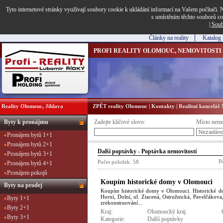
Tyto internetové stránky využívají soubory cookie k ukládání informací na Vašem počítači. N
s umístěním těchto souborů co
|
Souh
Články na reality
Katalog 
PROFI REALITY OLOMOUC, NEMOVITOSTI
Reality Olomouc, Jihlava
ZPĚT reality Olomouc
|
Kontakty
|
Realitní kancelá
Byty k pronájmu
Zadejte klíčové slovo:
Místo nemo
Pronájem bytů 1+1
Pronájem bytů 2+1
Další poptávky - Poptávka nemovitostí
Pronájem bytů 3+1
Po
Počet položek:
58
Pronájem bytů 4+1
Pronájem pokojů
Koupím historické domy v Olomouci
Byty na prodej
Koupím historické domy v Olomouci. Historické d
Horní, Dolní, ul. Ztacená, Ostružnická, Pavelčákova
Byty 1+1
zrekonstruování...
Byty 2+1
Kraj:
Olomoucký kraj
Byty 3+1
Kategorie:
Další poptávky