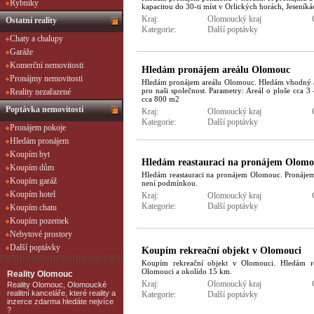
Rybníky
kapacitou do 30-ti míst v Orlických horách, Jeseník
Kraj:
Olomoucký kraj
Ostatní reality
Kategorie:
Další poptávky
Chaty a chalupy
Garáže
Komerční nemovitosti
Hledám pronájem areálu Olomouc
Pronájmy nemovitosti
Hledám pronájem areálu Olomouc. Hledám vhodný a
pro naši společnost. Parametry: Areál o ploše cca 3 
Reality nezařazené
cca 800 m2
Poptávka nemovitostí
Kraj:
Olomoucký kraj
Kategorie:
Další poptávky
Pronájem pokoje
Hledám pronájem
Koupím byt
Hledám reastauraci na pronájem Olom
Koupím dům
Hledám reastauraci na pronájem Olomouc. Pronájem 
Koupím garáž
není podmínkou.
Koupím hotel
Kraj:
Olomoucký kraj
Kategorie:
Další poptávky
Koupím chatu
Koupím pozemek
Nebytové prostory
Další poptávky
Koupím rekreační objekt v Olomouci
Koupím rekreační objekt v Olomouci. Hledám r
Olomouci a okolído 15 km.
Reality Olomouc
Kraj:
Olomoucký kraj
Reality Olomouc, Olomoucké
realitní kanceláře, které reality a
Kategorie:
Další poptávky
inzerce zdarma hledáte nejvíce
?