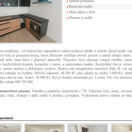
Sjednat prohlídku:
Rezervace reality:
Mám zájem o úvěr:
Diskuse k realitě:
má nezařízený, což budoucímu nájemníkovi nabízí možnost zařídit si interiér přesně podle vlas
tí bytu je prostorná terasa, která přirozeně rozšiřuje obytný prostor a nabízí ideální místo
teli nebo ranní kávu v příjemné atmosféře. Dispozice bytu zahrnuje vstupní chodbu, samos
 s kuchyňským koutem, koupelnu s vanou, a samostatnou toaletu. Kuchyňská část je vybav
u varnou deskou a elektrickou troubou. Budova má energetickou náročnost třídy B, což zaj
ivé náklady na bydlení. Měsíční nájemné: 18.500 Kč plus záloha na služby 3.000-Kč, elekt
emce sám na sebe. Kauce: 20.000 Kč. Byt je vhodný maximálně pro 3 osoby. Pro více informac
dky volejte 608 795 000
 nemovitostí zdarma
, Nabídka a poptávka nemovitostí v ČR. Nabízíme byty, domy, novosta
mky, chaty, chalupy a další reality k prodeji i pronájmu. Vyzkoušejte inzerci zdarma na http
movitosti