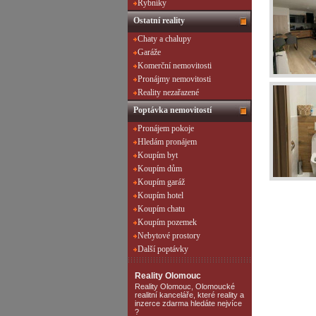
Rybníky
Ostatní reality
Chaty a chalupy
Garáže
Komerční nemovitosti
Pronájmy nemovitosti
Reality nezařazené
Poptávka nemovitostí
Pronájem pokoje
Hledám pronájem
Koupím byt
Koupím dům
Koupím garáž
Koupím hotel
Koupím chatu
Koupím pozemek
Nebytové prostory
Další poptávky
Reality Olomouc
Reality Olomouc, Olomoucké
realitní kanceláře, které reality a
inzerce zdarma hledáte nejvíce
?