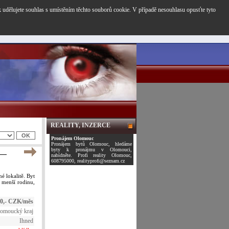
k udělujete souhlas s umístěním těchto souborů cookie. V případě nesouhlasu opusťte tyto
REALITY, INZERCE
Pronájem Olomouc
Pronájem bytů Olomouc, hledáme
byty k pronájmu v Olomouci,
nabídněte. Profi reality Olomouc,
608795000, realityprofi@seznam.cz
é lokalitě. Byt
 menší rodinu,
00,- CZK/měs
omoucký kraj
Ihned