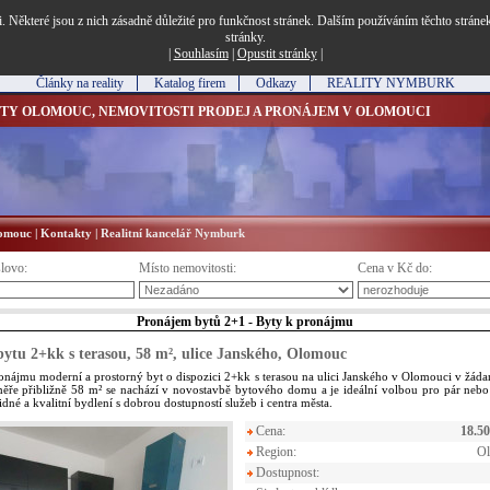
i. Některé jsou z nich zásadně důležité pro funkčnost stránek. Dalším používáním těchto stráne
stránky.
|
Souhlasím
|
Opustit stránky
|
Články na reality
Katalog firem
Odkazy
REALITY NYMBURK
ITY OLOMOUC, NEMOVITOSTI PRODEJ A PRONÁJEM V OLOMOUCI
lomouc
|
Kontakty
|
Realitní kancelář Nymburk
slovo:
Místo nemovitosti:
Cena v Kč do:
Pronájem bytů 2+1 - Byty k pronájmu
ytu 2+kk s terasou, 58 m², ulice Janského, Olomouc
nájmu moderní a prostorný byt o dispozici 2+kk s terasou na ulici Janského v Olomouci v žádan
ěře přibližně 58 m² se nachází v novostavbě bytového domu a je ideální volbou pro pár nebo
lidné a kvalitní bydlení s dobrou dostupností služeb i centra města.
Cena:
18.5
Region:
Ol
Dostupnost: