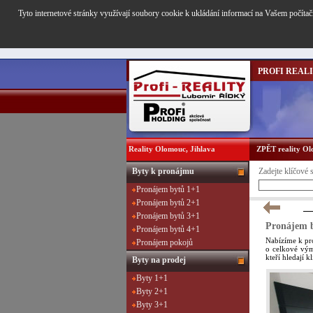
Tyto internetové stránky využívají soubory cookie k ukládání informací na Vašem počítač
PROFI REAL
Reality Olomouc, Jihlava
ZPĚT reality O
Byty k pronájmu
Zadejte klíčové 
Pronájem bytů 1+1
Pronájem bytů 2+1
Pronájem bytů 3+1
Pronájem b
Pronájem bytů 4+1
Nabízíme k pro
Pronájem pokojů
o celkové vým
kteří hledají k
Byty na prodej
Byty 1+1
Byty 2+1
Byty 3+1