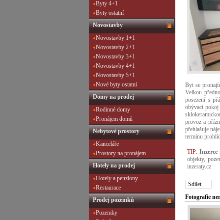
Byty 4+1
Byty ostatní
Novostavby
Novostavby 1+1
Novostavby 2+1
Novostavby 3+1
Novostavby 4+1
Novostavby 5+1
Nové byty ostatní
Byt se pronají
Velkou přednos
Domy na prodej
posezení s přá
obývací pokoj
Rodinné domy
sklokeramicko
Pronájem domů
provoz a přízn
přehlašuje náj
Nebytové prostory
termínu prohlí
Kanceláře
TIP:
Inzerce
Prostory na pronájem
objekty, poze
Hotely na prodej
inzeraty.cz
Hotely a penziony
Sdílet
Restaurace
Fotografie ne
Prodej pozemků
Pozemky