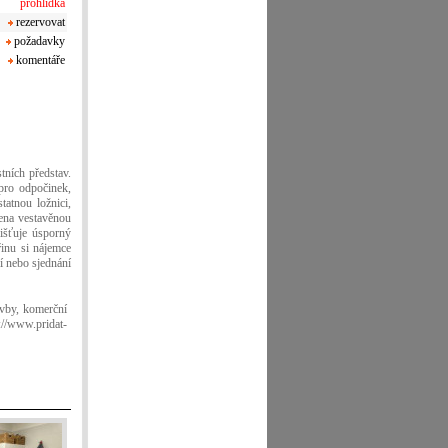
prohlídka
rezervovat
požadavky
komentáře
tních představ.
 pro odpočinek,
tatnou ložnici,
ena vestavěnou
išťuje úsporný
řinu si nájemce
í nebo sjednání
vby, komerční
://www.pridat-